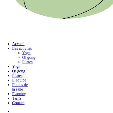
Menu
Accueil
Les activités
Yoga
Qi gong
Pilates
Yoga
Qi gong
Pilates
L’équipe
Photos de
la salle
Planning
Tarifs
Contact
phone