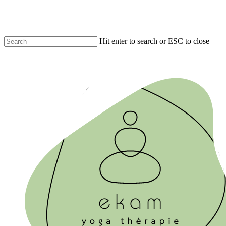
Skip
to
main
content
Hit enter to search or ESC to close
Close
Search