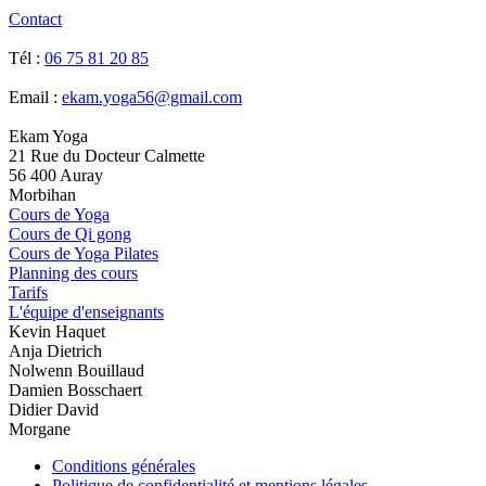
Contact
Tél :
06 75 81 20 85
Email :
ekam.yoga56@gmail.com
Ekam Yoga
21 Rue du Docteur Calmette
56 400 Auray
Morbihan
Cours de Yoga
Cours de Qi gong
Cours de Yoga Pilates
Planning des cours
Tarifs
L'équipe d'enseignants
Kevin Haquet
Anja Dietrich
Nolwenn Bouillaud
Damien Bosschaert
Didier David
Morgane
Conditions générales
Politique de confidentialité et mentions légales