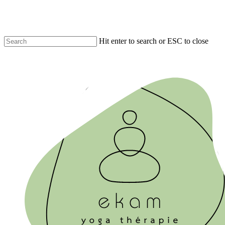
Skip
to
main
content
Hit enter to search or ESC to close
Close
Search