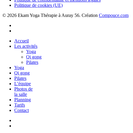
Politique de cookies (UE)
© 2026 Ekam Yoga Thérapie à Auray 56. Création
Compouce.com
phone
email
Close
Accueil
Menu
Les activités
Yoga
Qi gong
Pilates
Yoga
Qi gong
Pilates
L’équipe
Photos de
la salle
Planning
Tarifs
Contact