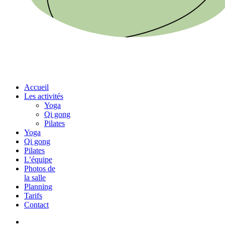
Menu
Accueil
Les activités
Yoga
Qi gong
Pilates
Yoga
Qi gong
Pilates
L’équipe
Photos de
la salle
Planning
Tarifs
Contact
phone