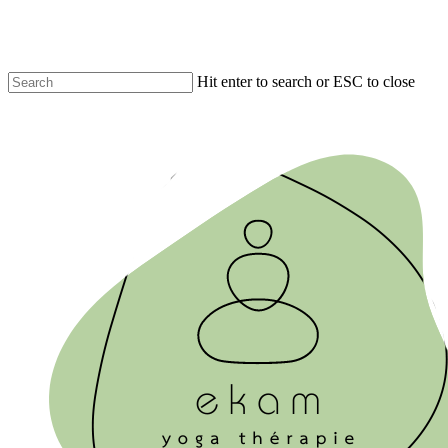
Skip
to
main
content
Hit enter to search or ESC to close
Close
Search